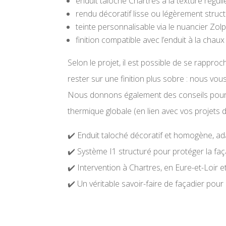
enduit taloché Chartres à la texture réguli
rendu décoratif lisse ou légèrement struct
teinte personnalisable via le nuancier Zol
finition compatible avec l’enduit à la chau
Selon le projet, il est possible de se rappro
rester sur une finition plus sobre : nous vo
Nous donnons également des conseils pour en
thermique globale (en lien avec vos projets d
✔️ Enduit taloché décoratif et homogène, a
✔️ Système I1 structuré pour protéger la faç
✔️ Intervention à Chartres, en Eure-et-Loir e
✔️ Un véritable savoir-faire de façadier pou