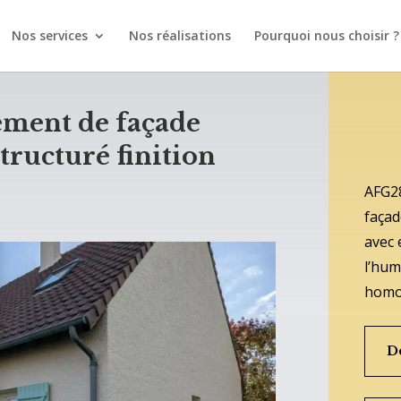
Nos services
Nos réalisations
Pourquoi nous choisir ?
lement de façade
tructuré finition
AFG28
façad
avec 
l’hum
homo
D