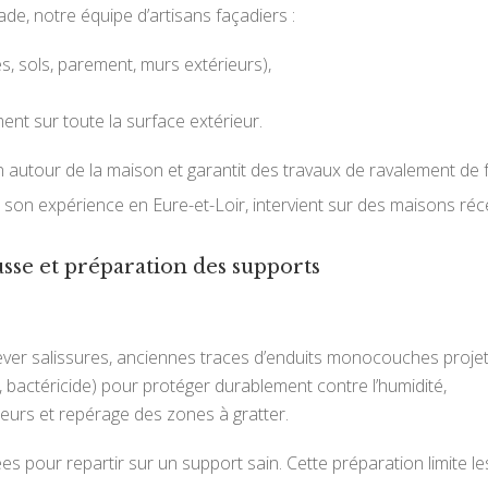
ade, notre équipe d’artisans façadiers :
s, sols, parement, murs extérieurs),
ent sur toute la surface extérieur.
n autour de la maison et garantit des travaux de ravalement de
e son expérience en Eure-et-Loir, intervient sur des maisons r
sse et préparation des supports
ver salissures, anciennes traces d’enduits monocouches projet
e, bactéricide) pour protéger durablement contre l’humidité,
ieurs et repérage des zones à gratter.
ées pour repartir sur un support sain. Cette préparation limite l