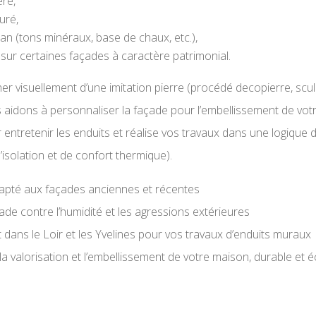
ère,
uré,
pan (tons minéraux, base de chaux, etc.),
x sur certaines façades à caractère patrimonial.
cher visuellement d’une imitation pierre (procédé decopierre, scu
us aidons à personnaliser la façade pour l’embellissement de vot
tretenir les enduits et réalise vos travaux dans une logique d
’isolation et de confort thermique).
dapté aux façades anciennes et récentes
ade contre l’humidité et les agressions extérieures
t dans le Loir et les Yvelines pour vos travaux d’enduits muraux
r la valorisation et l’embellissement de votre maison, durable e