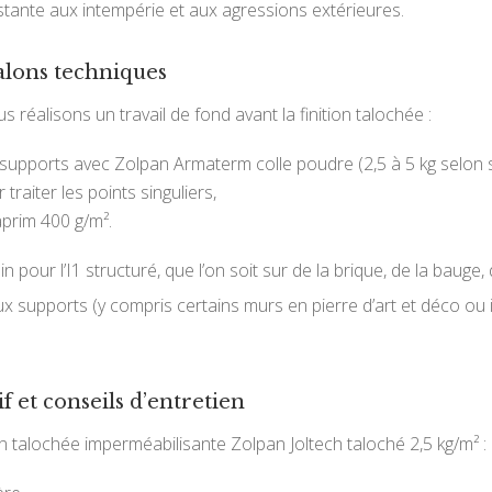
istante aux intempérie et aux agressions extérieures.
galons techniques
réalisons un travail de fond avant la finition talochée :
 supports avec Zolpan Armaterm colle poudre (2,5 à 5 kg selon 
raiter les points singuliers,
prim 400 g/m².
in pour l’I1 structuré, que l’on soit sur de la brique, de la bauge
 supports (y compris certains murs en pierre d’art et déco ou i
f et conseils d’entretien
n talochée imperméabilisante Zolpan Joltech taloché 2,5 kg/m² :