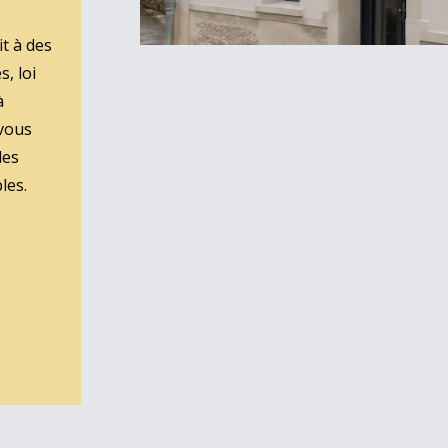
t à des
s, loi
à
 vous
les
les.