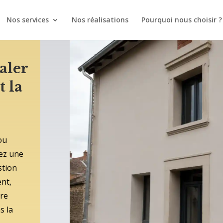
Nos services
Nos réalisations
Pourquoi nous choisir ?
aler
t la
ou
vez une
stion
nt,
ire
s la