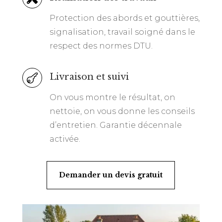
Protection des abords et gouttières,
signalisation, travail soigné dans le
respect des normes DTU.
Livraison et suivi

On vous montre le résultat, on
nettoie, on vous donne les conseils
d’entretien. Garantie décennale
activée.
Demander un devis gratuit