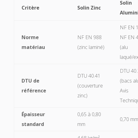
Solin
Critère
Solin Zinc
Alumin
NF EN 1
Norme
NF EN 988
NF EN 
matériau
(zinc laminé)
(alu
laqué/e
DTU 40.
DTU 40.41
DTU de
(bacs al
(couverture
référence
Avis
zinc)
Techniq
Épaisseur
0,65 à 0,80
0,70 m
standard
mm