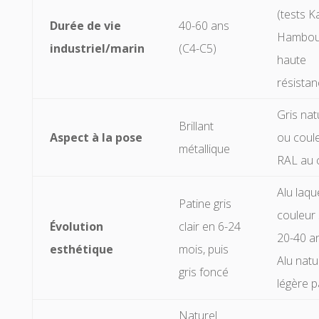
(tests K
Durée de vie
40-60 ans
Hambour
industriel/marin
(C4-C5)
haute
résistan
Gris nat
Brillant
Aspect à la pose
ou coul
métallique
RAL au 
Alu laqué
Patine gris
couleur 
Évolution
clair en 6-24
20-40 an
esthétique
mois, puis
Alu natur
gris foncé
légère p
Naturel