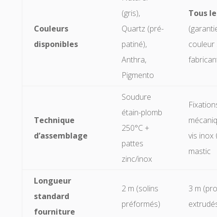
(gris),
Tous le
Couleurs
Quartz (pré-
(garanti
disponibles
patiné),
couleur
Anthra,
fabrican
Pigmento
Soudure
Fixation
étain-plomb
Technique
mécani
250°C +
d’assemblage
vis inox
pattes
mastic
zinc/inox
Longueur
2 m (solins
3 m (pro
standard
préformés)
extrudé
fourniture