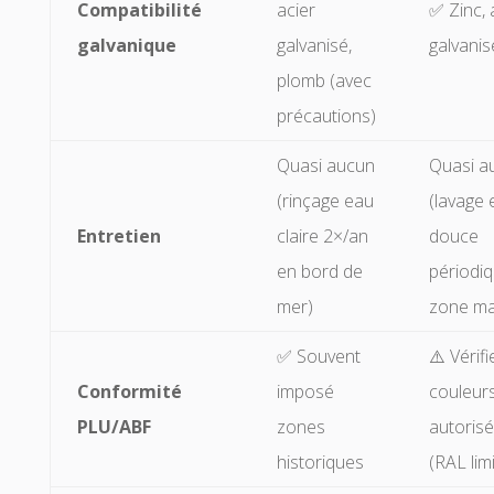
Compatibilité
acier
✅ Zinc, 
galvanique
galvanisé,
galvanis
plomb (avec
précautions)
Quasi aucun
Quasi a
(rinçage eau
(lavage 
Entretien
claire 2×/an
douce
en bord de
périodi
mer)
zone ma
✅ Souvent
⚠️ Vérifi
Conformité
imposé
couleur
PLU/ABF
zones
autoris
historiques
(RAL lim