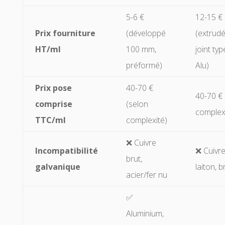
5-6 €
12-15 €
Prix fourniture
(développé
(extrud
HT/ml
100 mm,
joint ty
préformé)
Alu)
Prix pose
40-70 €
40-70 € 
comprise
(selon
complex
TTC/ml
complexité)
❌ Cuivre
Incompatibilité
❌ Cuivre
brut,
galvanique
laiton, 
acier/fer nu
✅
Aluminium,