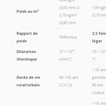
4,68 kg/m²
(0,65 mm) à
1,89 kg/
Poids au m²
5,76 kg/m²
(0,70 m
(0,80 mm)
Rapport de
2,5 fois
Référence
poids
léger
Dilatation
21 × 10⁻⁶
23 × 10⁻
thermique
m/m/°C
°C
> 50 ans
Durée de vie
80-100 ans
garantie
rural/urbain
(C2-C3)
40 ans
couleur
> 50 an