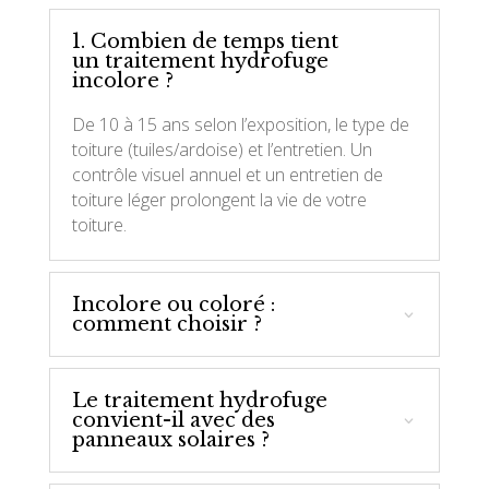
1. Combien de temps tient
un traitement hydrofuge
incolore ?
De 10 à 15 ans selon l’exposition, le type de
toiture (tuiles/ardoise) et l’entretien. Un
contrôle visuel annuel et un entretien de
toiture léger prolongent la vie de votre
toiture.
Incolore ou coloré :
comment choisir ?
Le traitement hydrofuge
convient-il avec des
panneaux solaires ?