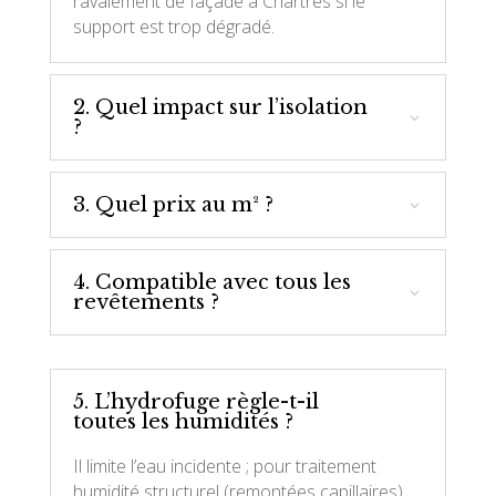
ravalement de façade à Chartres si le
support est trop dégradé.
2. Quel impact sur l’isolation
?
3. Quel prix au m² ?
4. Compatible avec tous les
revêtements ?
5. L’hydrofuge règle-t-il
toutes les humidités ?
Il limite l’eau incidente ; pour traitement
humidité structurel (remontées capillaires),